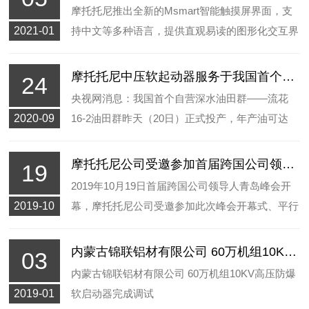
程指导。
摩托托尼推出全新的Msmart智能触摸屏界面，支
2021-01
持中文等多种语言，提供直观易读的图形化交互界
面。
摩托托尼中压软起动器服务于我国首个自营深水油田群
24
央视网消息：我国首个自营深水油田群——流花
2020-09
16-2油田群昨天（20日）正式投产，年产油可达
350万吨。这也是目前我国在南海开发产量最大的
新油田群，年产油量可满足400多万辆家用汽车一
摩托托尼公司受邀参加首届跨国公司领导人青岛峰会
19
年的汽油消耗。摩托托尼为海洋119FPSO最大电
2019年10月19日首届跨国公司领导人青岛峰会开
动机提供中压软起动器。
2019-10
幕，摩托托尼公司受邀参加此次峰会开幕式、平行
论坛、路演及晚宴等活动。
内蒙古锦联铝材有限公司 60万机组10KV高压防爆软启动器完成调试
03
内蒙古锦联铝材有限公司 60万机组10KV高压防爆
2019-01
软启动器完成调试